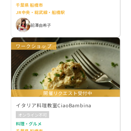
千葉県 船橋市
JR中央・総武線・船橋駅
前澤由希子
ワークショップ
開催リクエスト受付中
イタリア料理教室CiaoBambina
オンライン不可
料理・グルメ
千葉県 船橋市