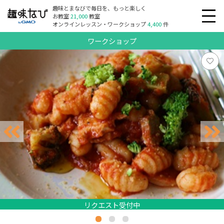
趣味とまなびで毎日を、もっと楽しく
お教室
21,000
教室
オンラインレッスン・ワークショップ
4,400
件
ワークショップ
リクエスト受付中
リクエスト受付中
リクエスト受付中
リクエスト受付中