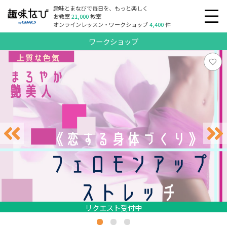
趣味とまなびで毎日を、もっと楽しく
お教室
21,000
教室
オンラインレッスン・ワークショップ
4,400
件
ワークショップ
リクエスト受付中
リクエスト受付中
リクエスト受付中
リクエスト受付中