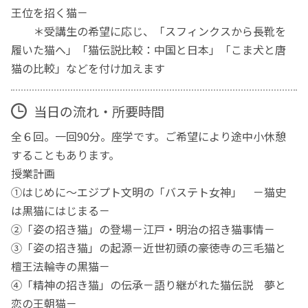
王位を招く猫－
＊受講生の希望に応じ、「スフィンクスから長靴を
履いた猫へ」「猫伝説比較：中国と日本」「こま犬と唐
猫の比較」などを付け加えます
当日の流れ・所要時間
全６回。一回90分。座学です。ご希望により途中小休憩
することもあります。
授業計画
①はじめに～エジプト文明の「バステト女神」 －猫史
は黒猫にはじまる－
②「姿の招き猫」の登場－江戸・明治の招き猫事情－
③「姿の招き猫」の起源－近世初頭の豪徳寺の三毛猫と
檀王法輪寺の黒猫－
④「精神の招き猫」の伝承－語り継がれた猫伝説 夢と
恋の王朝猫－