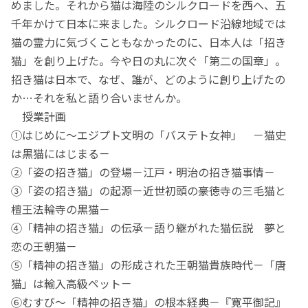
めました。それから猫は海陸のシルクロードを西へ、五
千年かけて日本に来ました。シルクロード沿線地域では
猫の霊力に気づくこともなかったのに、日本人は「招き
猫」を創り上げた。今や日の丸に次ぐ「第二の国章」。
招き猫は日本で、なぜ、誰が、どのように創り上げたの
か…それを私と語り合いませんか。
授業計画
①はじめに～エジプト文明の「バステト女神」 －猫史
は黒猫にはじまる－
②「姿の招き猫」の登場－江戸・明治の招き猫事情－
③「姿の招き猫」の起源－近世初頭の豪徳寺の三毛猫と
檀王法輪寺の黒猫－
④「精神の招き猫」の伝承－語り継がれた猫伝説 夢と
恋の王朝猫－
⑤「精神の招き猫」の形成された王朝猫貴族時代－「唐
猫」は輸入高級ペット－
⑥むすび～「精神の招き猫」の根本経典－『寛平御記』