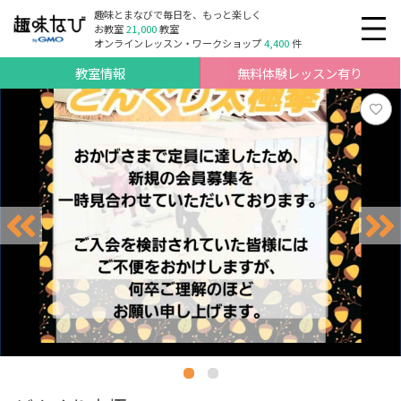
趣味とまなびで毎日を、もっと楽しく
お教室
21,000
教室
オンラインレッスン・ワークショップ
4,400
件
教室情報
無料体験レッスン有り