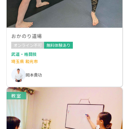
おかのり道場
オンライン不可
無料体験あり
武道・格闘技
埼玉県 和光市
岡本貴功
教室