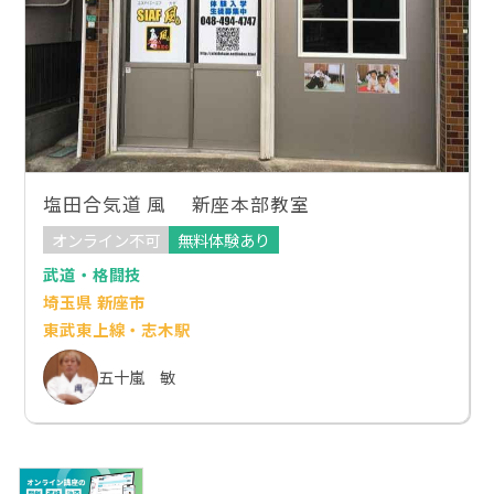
塩田合気道 風 新座本部教室
オンライン不可
無料体験あり
武道・格闘技
埼玉県 新座市
東武東上線・志木駅
五十嵐 敏