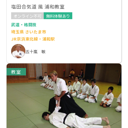
塩田合気道 風 浦和教室
オンライン不可
無料体験あり
武道・格闘技
埼玉県 さいたま市
JR京浜東北線・浦和駅
五十嵐 敏
教室