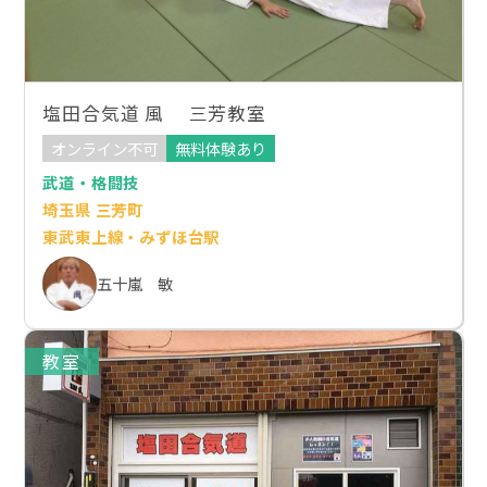
塩田合気道 風 三芳教室
オンライン不可
無料体験あり
武道・格闘技
埼玉県 三芳町
東武東上線・みずほ台駅
五十嵐 敏
教室