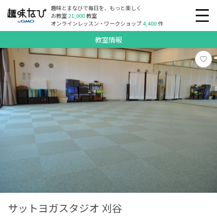
趣味とまなびで毎日を、もっと楽しく
お教室
21,000
教室
オンラインレッスン・ワークショップ
4,400
件
教室情報
サットヨガスタジオ 刈谷