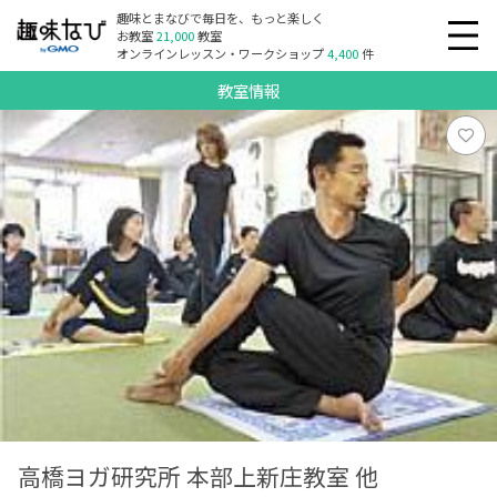
趣味とまなびで毎日を、もっと楽しく
お教室
21,000
教室
オンラインレッスン・ワークショップ
4,400
件
教室情報
高橋ヨガ研究所 本部上新庄教室 他