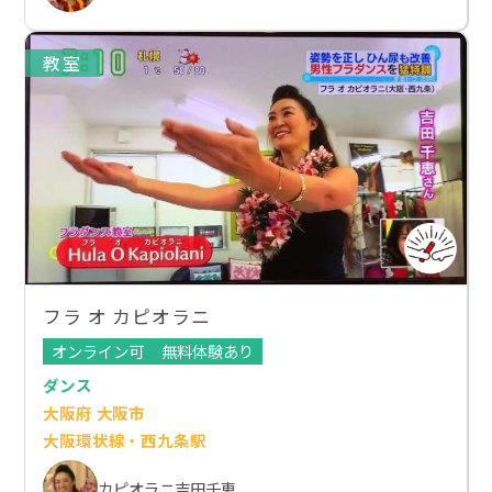
教室
フラ オ カピオラニ
オンライン可
無料体験あり
ダンス
大阪府 大阪市
大阪環状線・西九条駅
カピオラニ吉田千恵