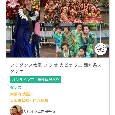
フラダンス教室 フラ オ カピオラニ 西九条ス
タジオ
オンライン可
無料体験あり
ダンス
大阪府 大阪市
大阪環状線・西九条駅
カピオラニ吉田千恵