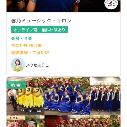
響乃ミュージック・サロン
オンライン可
無料体験あり
楽器・音楽
神奈川県 横浜市
相鉄本線・二俣川駅
いのせまりこ
教室