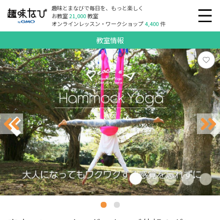
趣味とまなびで毎日を、もっと楽しく
お教室
21,000
教室
オンラインレッスン・ワークショップ
4,400
件
教室情報