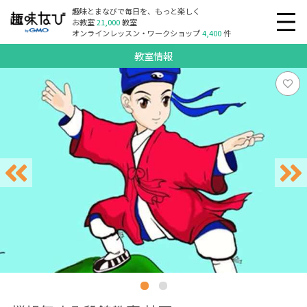
趣味とまなびで毎日を、もっと楽しく
お教室
21,000
教室
オンラインレッスン・ワークショップ
4,400
件
教室情報