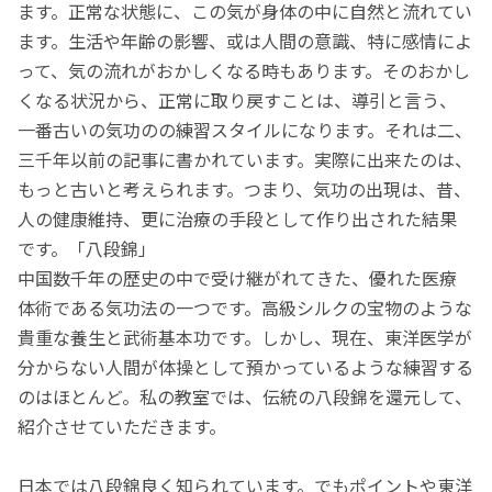
ます。正常な状態に、この気が身体の中に自然と流れてい
ます。生活や年齢の影響、或は人間の意識、特に感情によ
って、気の流れがおかしくなる時もあります。そのおかし
くなる状況から、正常に取り戻すことは、導引と言う、
一番古いの気功のの練習スタイルになります。それは二、
三千年以前の記事に書かれています。実際に出来たのは、
もっと古いと考えられます。つまり、気功の出現は、昔、
人の健康維持、更に治療の手段として作り出された結果
です。「八段錦」
中国数千年の歴史の中で受け継がれてきた、優れた医療
体術である気功法の一つです。高級シルクの宝物のような
貴重な養生と武術基本功です。しかし、現在、東洋医学が
分からない人間が体操として預かっているような練習する
のはほとんど。私の教室では、伝統の八段錦を還元して、
紹介させていただきます。
日本では八段錦良く知られています。でもポイントや東洋