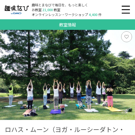
趣味とまなびで毎日を、もっと楽しく
お教室
21,000
教室
オンラインレッスン・ワークショップ
4,400
件
教室情報
ロハス・ムーン（ヨガ・ルーシーダトン・