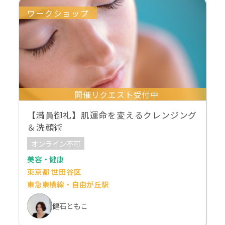
ワークショップ
開催リクエスト受付中
【満員御礼】肌運命を変えるクレンジング
＆洗顔術
オンライン不可
美容・健康
東京都 世田谷区
東急東横線・自由が丘駅
健石ともこ