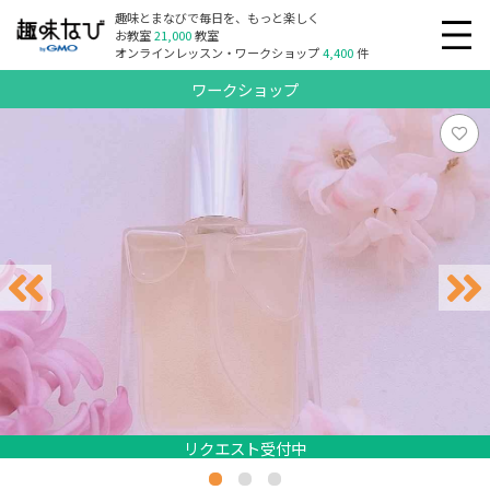
趣味とまなびで毎日を、もっと楽しく
お教室
21,000
教室
オンラインレッスン・ワークショップ
4,400
件
ワークショップ
リクエスト受付中
リクエスト受付中
リクエスト受付中
リクエスト受付中