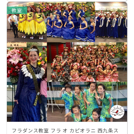
教室
フラダンス教室 フラ オ カピオラニ 西九条ス