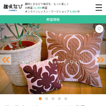
趣味とまなびで毎日を、もっと楽しく
お教室
21,000
教室
オンラインレッスン・ワークショップ
4,400
件
教室情報