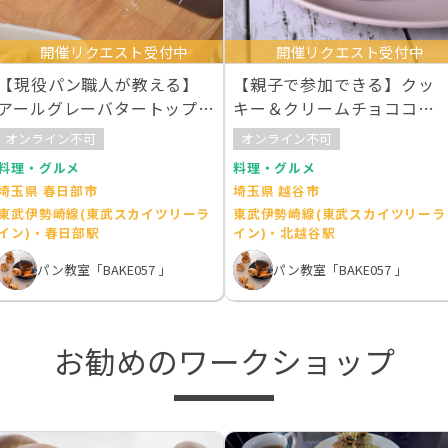
開催リクエスト受付中
開催リクエスト受付中
【現役パン職人が教える】
【親子で参加できる】クッ
アールグレーバタートップ
キー＆クリームチョココロ
作りと豪華ランチ
ネ
オンライン不可
オンライン不可
料理・グルメ
料理・グルメ
埼玉県 春日部市
埼玉県 越谷市
東武伊勢崎線(東武スカイツリーラ
東武伊勢崎線(東武スカイツリーラ
イン)・春日部駅
イン)・北越谷駅
パン教室「BAKE057 」
パン教室「BAKE057 」
お勧めのワークショップ