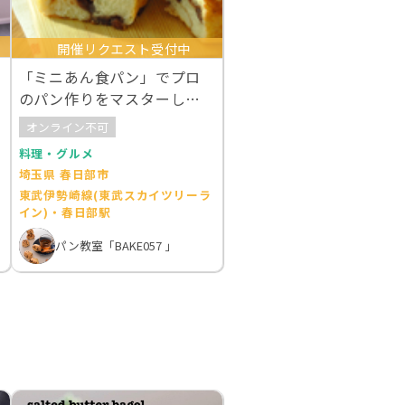
開催リクエスト受付中
「ミニあん食パン」でプロ
のパン作りをマスターしよ
う！
オンライン不可
料理・グルメ
埼玉県 春日部市
東武伊勢崎線(東武スカイツリーラ
イン)・春日部駅
パン教室「BAKE057 」