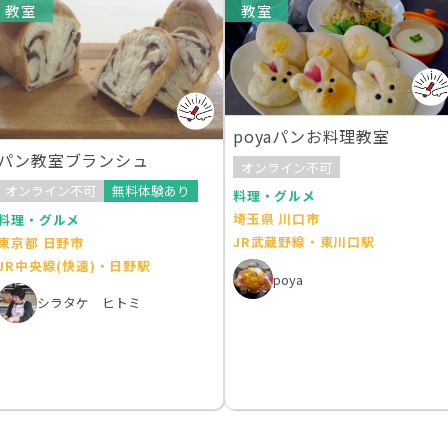
教室
教室
poyaパンお料理教室
パン教室ブランシュ
オンライン不可
オンライン不可
無料体験あり
料理・グルメ
埼玉県 川口市
料理・グルメ
JR武蔵野線・東川口駅
東京都 日野市
JR中央線(快速)・日野駅
poya
シラタケ ヒトミ