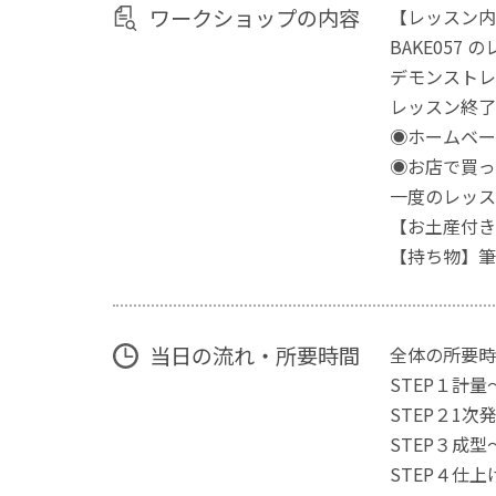
ワークショップの内容
【レッスン内
BAKE05
デモンストレ
レッスン終了
◉ホームベー
◉お店で買
一度のレッス
【お土産付き
【持ち物】筆
当日の流れ・所要時間
全体の所要時
STEP１計量
STEP２1
STEP３成型
STEP４仕上