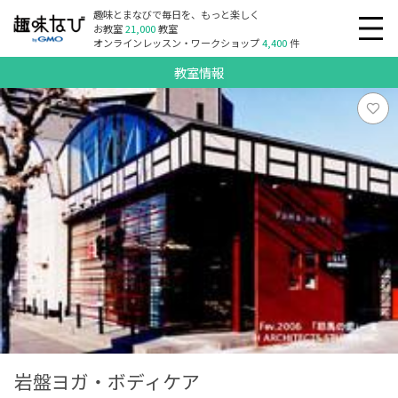
趣味とまなびで毎日を、もっと楽しく
お教室
21,000
教室
オンラインレッスン・ワークショップ
4,400
件
教室情報
岩盤ヨガ・ボディケア