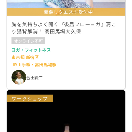
開催リクエスト受付中
胸を気持ちよく開く『後屈フローヨガ』肩こ
り猫背解消！ 高田馬場大久保
オンライン不可
ヨガ・フィットネス
東京都 新宿区
JR山手線・高田馬場駅
合田賢二
ワークショップ