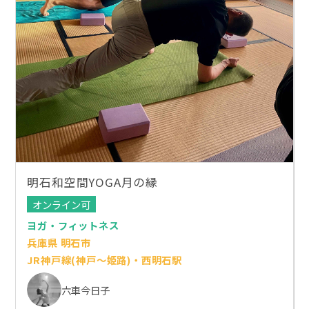
明石和空間YOGA月の縁
オンライン可
ヨガ・フィットネス
兵庫県 明石市
JR神戸線(神戸～姫路)・西明石駅
六車今日子