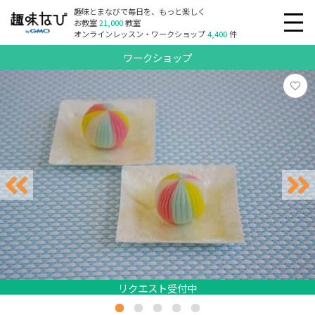
趣味とまなびで毎日を、もっと楽しく
お教室
21,000
教室
オンラインレッスン・ワークショップ
4,400
件
ワークショップ
リクエスト受付中
リクエスト受付中
リクエスト受付中
リクエスト受付中
リクエスト受付中
リクエスト受付中