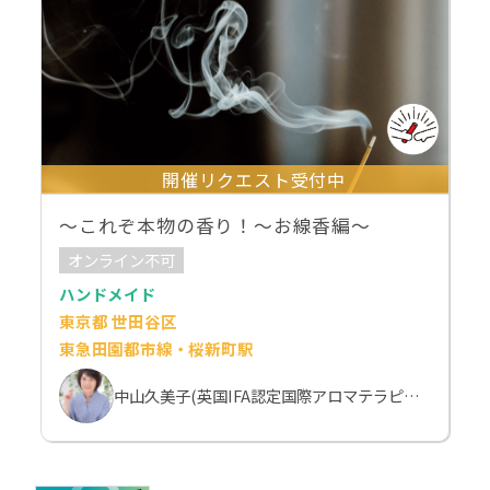
開催リクエスト受付中
～これぞ本物の香り！～お線香編～
オンライン不可
ハンドメイド
東京都 世田谷区
東急田園都市線・桜新町駅
中山久美子(英国IFA認定国際アロマテラピスト）