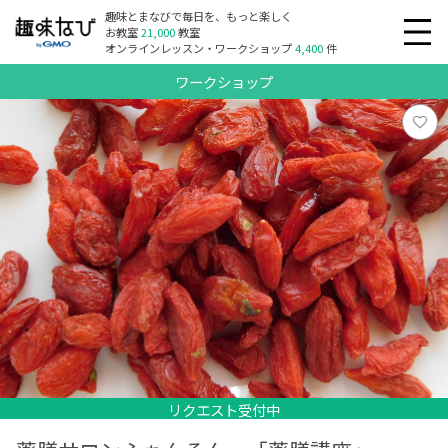
趣味とまなびで毎日を、もっと楽しく
お教室
21,000
教室
オンラインレッスン・ワークショップ
4,400
件
ワークショップ
リクエスト受付中
リクエスト受付中