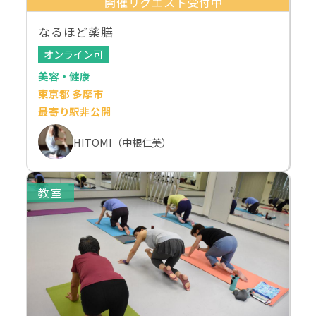
開催リクエスト受付中
なるほど薬膳
オンライン可
美容・健康
東京都 多摩市
最寄り駅非公開
HITOMI（中根仁美）
教室