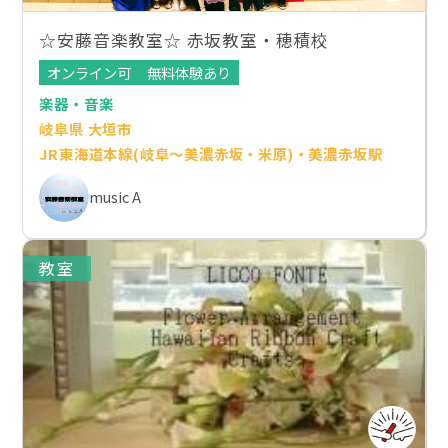
☆安藤音楽教室☆ 赤坂教室・穂積校
オンライン可
無料体験あり
楽器・音楽
岐阜県 大垣市
JR東海道本線(岐阜～美濃赤坂・米原)・美濃赤坂駅
music A
教室