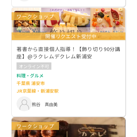
ワークショップ
開催リクエスト受付中
著書から直接個人指導！【飾り切り90分講
座】@ラクレムデクレム新浦安
オンライン不可
料理・グルメ
千葉県 浦安市
JR京葉線・新浦安駅
熊谷 真由美
ワークショップ