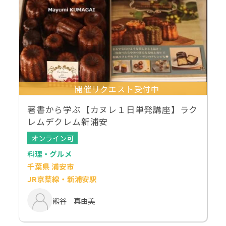
開催リクエスト受付中
著書から学ぶ【カヌレ１日単発講座】ラク
レムデクレム新浦安
オンライン可
料理・グルメ
千葉県 浦安市
JR京葉線・新浦安駅
熊谷 真由美