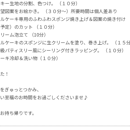
クッキー生地の分割、色つけ。 （１０分）
ご希望図案をお絵かき。 （３０分〜）所要時間は個人差あり
ロールケーキ専用のふわふわスポンジ焼き上げ＆図案の焼き付け 
苺（予定）のカット （１０分）
クリーム泡立て （10分）
ロールケーキのスポンジに生クリームを塗り、巻き上げ。 （１５
）高級パティスリー風にシーリング付きラッピング。 （１０分）
）ケーキ冷却＆洗い物（１０分）
た！
をぎゅっとつかみ、
い至福のお時間をお過ごしくださいませ♪
お持ち帰りです。