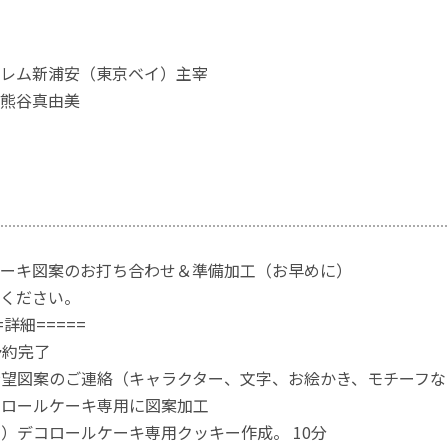
レム新浦安（東京ベイ）主宰
熊谷真由美
ーキ図案のお打ち合わせ＆準備加工（お早めに）
ください。
==詳細=====
予約完了
ご希望図案のご連絡（キャラクター、文字、お絵かき、モチーフ
デコロールケーキ専用に図案加工
当日）デコロールケーキ専用クッキー作成。 10分