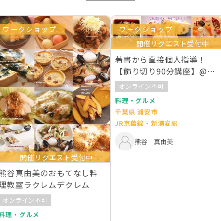
ワークショップ
ワークショップ
開催リクエスト受付中
著書から直接個人指導！
【飾り切り90分講座】@ラ
クレムデクレム新浦安
オンライン不可
料理・グルメ
千葉県 浦安市
JR京葉線・新浦安駅
熊谷 真由美
開催リクエスト受付中
熊谷真由美のおもてなし料
理教室ラクレムデクレム
オンライン不可
料理・グルメ