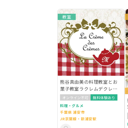
教室
熊谷真由美の料理教室とお
菓子教室ラクレムデクレム
新浦安（東京ベイ）
オンライン不可
無料体験あり
料理・グルメ
千葉県 浦安市
JR京葉線・新浦安駅