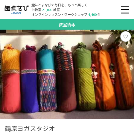
趣味とまなびで毎日を、もっと楽しく
お教室
21,000
教室
オンラインレッスン・ワークショップ
4,400
件
教室情報
鶴原ヨガスタジオ