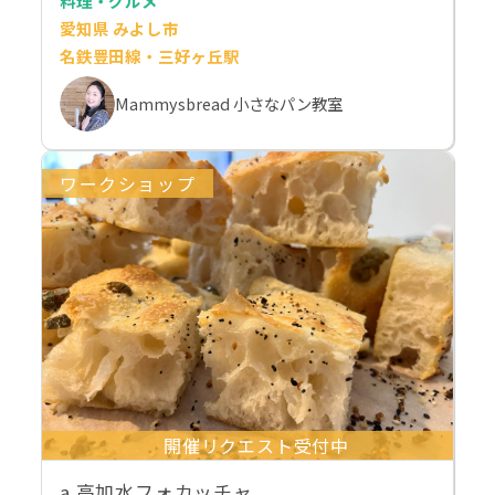
料理・グルメ
愛知県 みよし市
名鉄豊田線・三好ヶ丘駅
Mammysbread 小さなパン教室
ワークショップ
開催リクエスト受付中
a.高加水フォカッチャ