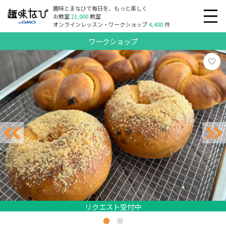
趣味とまなびで毎日を、もっと楽しく
お教室
21,000
教室
オンラインレッスン・ワークショップ
4,400
件
ワークショップ
リクエスト受付中
リクエスト受付中
リクエスト受付中