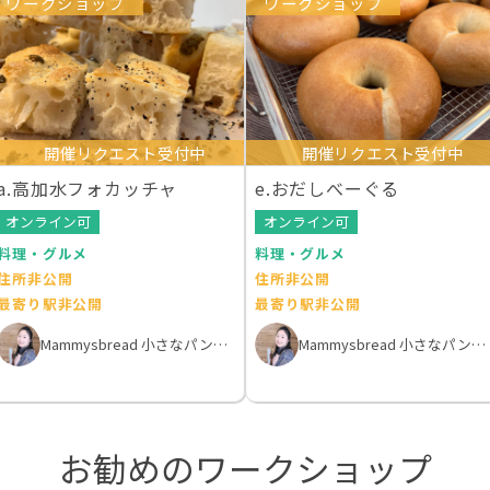
ワークショップ
ワークショップ
開催リクエスト受付中
開催リクエスト受付中
a.高加水フォカッチャ
e.おだしべーぐる
オンライン可
オンライン可
料理・グルメ
料理・グルメ
住所非公開
住所非公開
最寄り駅非公開
最寄り駅非公開
Mammysbread 小さなパン教室
Mammysbread 小さなパン教室
お勧めのワークショップ