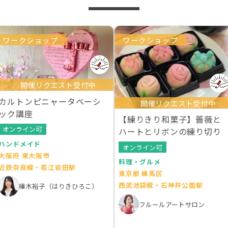
ワークショップ
ワークショップ
開催リクエスト受付中
カルトンピニャータベーシ
開催リクエスト受付中
ック講座
【練りきり和菓子】薔薇と
オンライン可
ハートとリボンの練り切り
ハンドメイド
オンライン可
大阪府 東大阪市
料理・グルメ
近鉄奈良線・若江岩田駅
東京都 練馬区
西武池袋線・石神井公園駅
榛木裕子（はりきひろこ）
フルールアートサロン