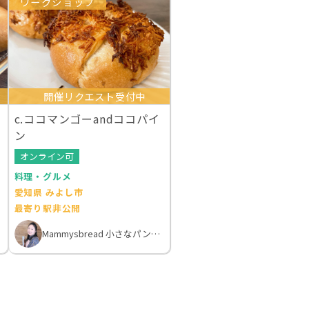
ワークショップ
開催リクエスト受付中
c.ココマンゴーandココパイ
ン
オンライン可
料理・グルメ
愛知県 みよし市
最寄り駅非公開
Mammysbread 小さなパン教室