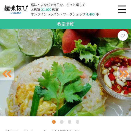
趣味とまなびで毎日を、もっと楽しく
お教室
21,000
教室
オンラインレッスン・ワークショップ
4,400
件
教室情報