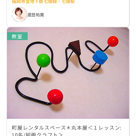
福岡市営地下鉄七隈線・七隈駅
進登祐美
教室
町屋レンタルスペース＊丸本屋＜１レッスン:
10名/絵画クラフト＞