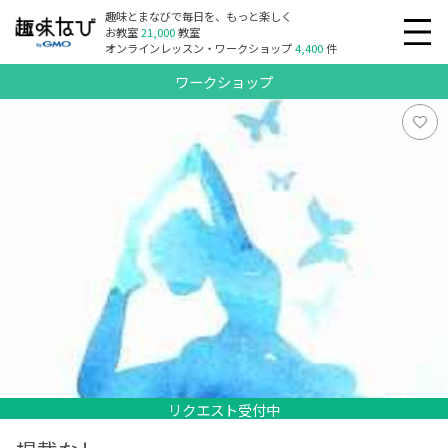
趣味とまなびで毎日を、もっと楽しく
お教室
21,000
教室
オンラインレッスン・ワークショップ
4,400
件
ワークショップ
リクエスト受付中
リクエスト受付中