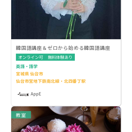
韓国語講座＆ゼロから始める韓国語講座
オンライン可
無料体験あり
英語・語学
宮城県 仙台市
仙台市営地下鉄南北線・北四番丁駅
AppE
教室