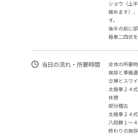
ショウ（上半
緩めます）、
す。
後半の前に部
極拳二四式を
当日の流れ・所要時間
全体の所要時
挨拶と準
立禅とスワ
太極拳
休憩
部分
太極拳
八段錦１～
終わりの挨拶