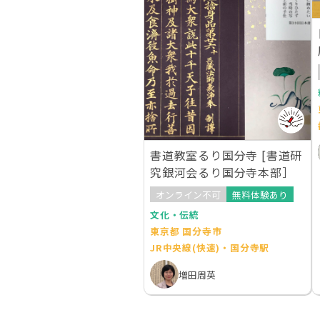
書道教室るり国分寺 [書道研
究銀河会るり国分寺本部］
オンライン不可
無料体験あり
文化・伝統
東京都 国分寺市
JR中央線(快速)・国分寺駅
増田周英