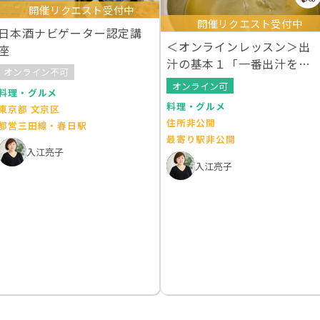
開催リクエスト受付中
開催リクエスト受付中
日本酒ナビゲーター認定講
＜オンラインレッスン＞出
座
汁の基本１「一番出汁を引
オンライン不可
く」
オンライン可
料理・グルメ
料理・グルメ
東京都 文京区
住所非公開
都営三田線・春日駅
最寄り駅非公開
入江亮子
入江亮子