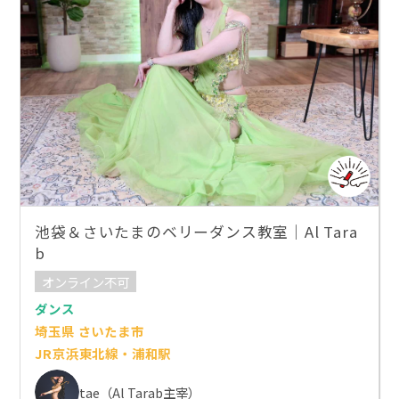
池袋＆さいたまのベリーダンス教室｜Al Tara
b
オンライン不可
ダンス
埼玉県 さいたま市
JR京浜東北線・浦和駅
tae（Al Tarab主宰）