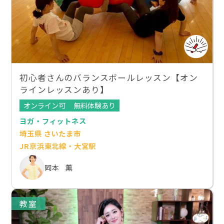
初心者さんのバランスボールレッスン【オン
ラインレッスンあり】
オンライン可
無料体験あり
ヨガ・フィットネス
埼玉県 さいたま市
JR京浜東北線・大宮駅
岡本 薫
教室