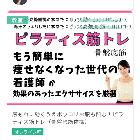
教室
尿もれに効くうえポッコリお腹も凹む！ピラ
ティス筋トレ（骨盤底筋体操）
オンライン可