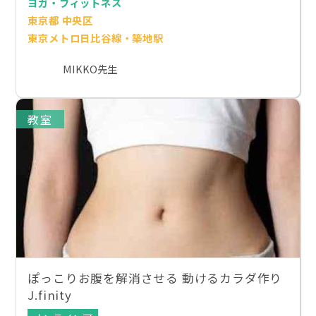
ヨガ・フィットネス
東京都 中央区
東京メトロ日比谷線・築地駅
MIKKO先生
教室
ぽっこりお腹を解消させる 動けるカラダ作り
J.finity