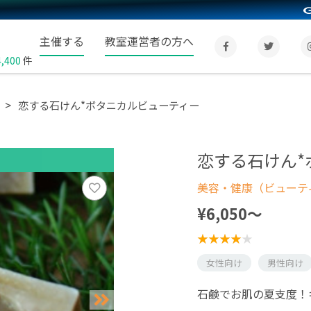
主催する
教室運営者の方へ
4,400
件
恋する石けん*ボタニカルビューティー
恋する石けん*
美容・健康（ビューテ
¥6,050〜
女性向け
男性向け
石鹸でお肌の夏支度！