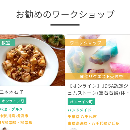
お勧めのワークショップ
教室
ワークショップ
開催リクエスト受付中
【オンライン】JDSA認定ジ
二本木右子
ェムストーン(宝石石鹸)体
レッスン
オンライン可
オンライン可
料理・グルメ
ハンドメイド
神奈川県 横浜市
千葉県 八千代市
JR根岸線・根岸駅
東葉高速線・八千代緑が丘駅