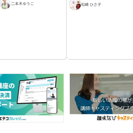
二本木ゆうこ
松崎 ひさ子