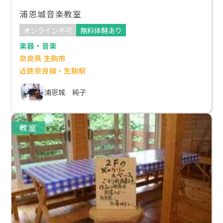
浦恩城音楽教室
オンライン不可
無料体験あり
楽器・音楽
奈良県 生駒市
近鉄奈良線・生駒駅
浦恩城 純子
教室