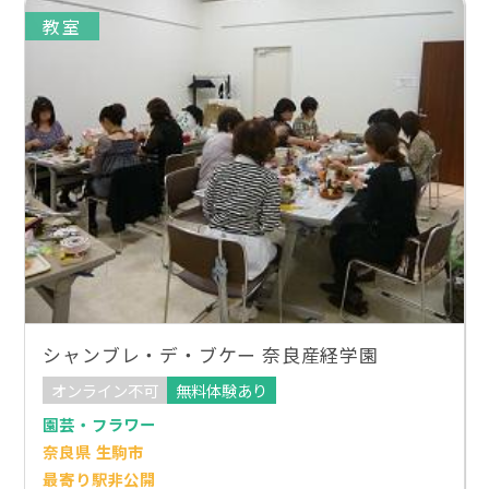
教室
シャンブレ・デ・ブケー 奈良産経学園
オンライン不可
無料体験あり
園芸・フラワー
奈良県 生駒市
最寄り駅非公開