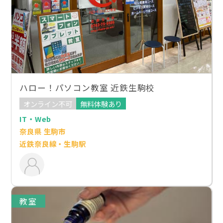
ハロー！パソコン教室 近鉄生駒校
オンライン不可
無料体験あり
IT・Web
奈良県 生駒市
近鉄奈良線・生駒駅
教室