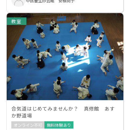
中医養生痧芸館 安積尚子
教室
合気道はじめてみませんか？ 真修館 あす
か野道場
オンライン不可
無料体験あり