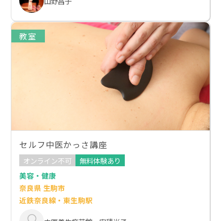
山野昌子
教室
セルフ中医かっさ講座
オンライン不可
無料体験あり
美容・健康
奈良県 生駒市
近鉄奈良線・東生駒駅