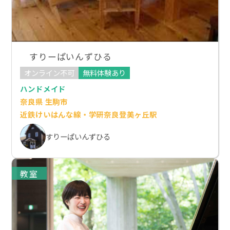
すりーぱいんずひる
オンライン不可
無料体験あり
ハンドメイド
奈良県 生駒市
近鉄けいはんな線・学研奈良登美ヶ丘駅
すりーぱいんずひる
教室