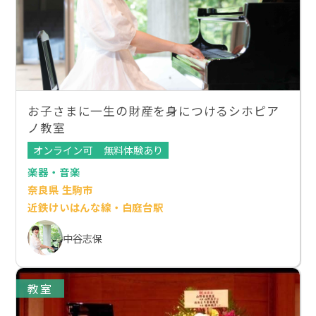
お子さまに一生の財産を身につけるシホピア
ノ教室
オンライン可
無料体験あり
楽器・音楽
奈良県 生駒市
近鉄けいはんな線・白庭台駅
中谷志保
教室