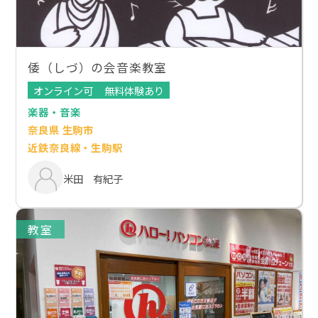
倭（しづ）の会音楽教室
オンライン可
無料体験あり
楽器・音楽
奈良県 生駒市
近鉄奈良線・生駒駅
米田 有紀子
教室