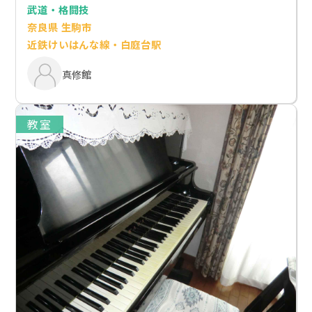
武道・格闘技
奈良県 生駒市
近鉄けいはんな線・白庭台駅
真修館
教室