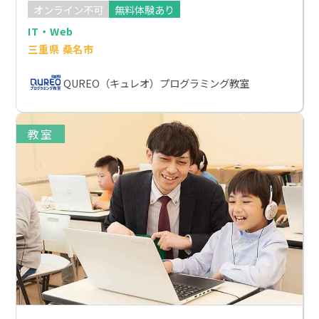
オンライン不可
無料体験あり
IT・Web
三重県 桑名市
QUREO（キュレオ）プログラミング教室
教室