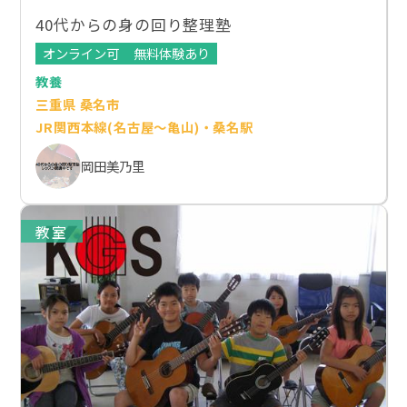
40代からの身の回り整理塾
オンライン可
無料体験あり
教養
三重県 桑名市
JR関西本線(名古屋～亀山)・桑名駅
岡田美乃里
教室