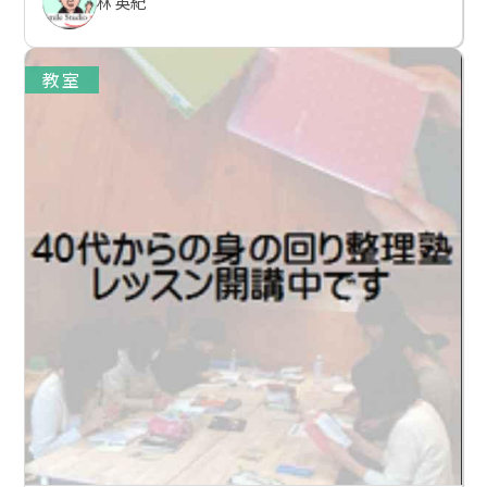
林 英紀
教室