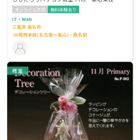
オンライン不可
無料体験あり
IT・Web
三重県 桑名市
JR関西本線(名古屋～亀山)・桑名駅
教室