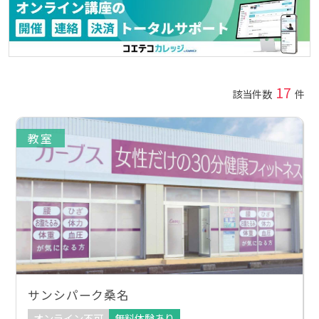
17
該当件数
件
教室
サンシパーク桑名
オンライン不可
無料体験あり