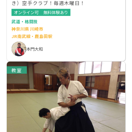
き）空手クラブ！毎週木曜日！
オンライン可
無料体験あり
武道・格闘技
神奈川県 川崎市
JR南武線・鹿島田駅
本門大和
教室