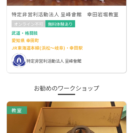
特定非営利活動法人 呈峰會館 幸田岩堀教室
オンライン不可
無料体験あり
武道・格闘技
愛知県 幸田町
JR東海道本線(浜松～岐阜)・幸田駅
特定非営利活動法人 呈峰會館
お勧めのワークショップ
教室