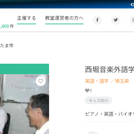
主催する
教室運営者の方へ
4,400
件
いたま市
西堀音楽外語学
英語・語学
／埼玉県
0
キッズ向け
ピアノ・英語・バイオ