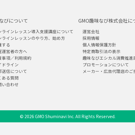
なびについて
GMO趣味なび株式会社に
ンラインレッスン導入支援講座について
運営会社
ンラインレッスンのやり方、始め方
採用情報
催する
個人情報保護方針
室運営者の方へ
特定商取引法の表示
責事項／利用規約
趣味なびエシカル消費推進
イドライン
プロモーションについて
部送信について
メーカー・広告代理店のご
くある質問
問い合わせ
© 2026 GMO Shuminavi Inc. All Rights Reserved.