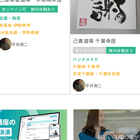
オンライン可
無料体験あり
絵画・陶芸
群馬県 伊勢崎市
JR両毛線・伊勢崎駅
己書道場 千葉幸座
平井浩二
オンライン不可
無料体験あり
ハンドメイド
千葉県 千葉市
京成千葉線・千葉中央駅
平井浩二