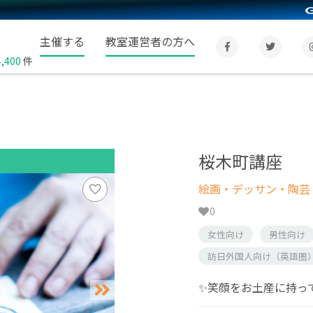
主催する
教室運営者の方へ
4,400
件
桜木町講座
絵画・デッサン・陶芸
0
女性向け
男性向け
訪日外国人向け（英語圏
✨笑顔をお土産に持っ