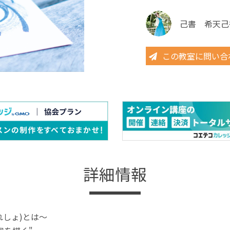
己書 希天己
この教室に問い合
詳細情報
れしょ)とは〜