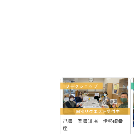
ワークショップ
開催リクエスト受付中
己書 楽書道場 伊勢崎幸
座