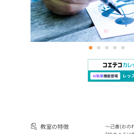
教室の特徴
〜己書(おの