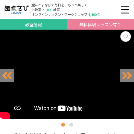
趣味とまなびで毎日を、もっと楽しく
お教室
21,000
教室
オンラインレッスン・ワークショップ
4,400
件
教室情報
無料体験レッスン有り