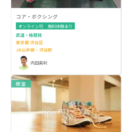
コア・ボクシング
オンライン可
無料体験あり
武道・格闘技
東京都 渋谷区
JR山手線・渋谷駅
内田英利
教室