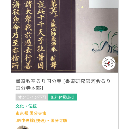
書道教室るり国分寺 [書道研究銀河会るり
国分寺本部］
オンライン不可
無料体験あり
文化・伝統
東京都 国分寺市
JR中央線(快速)・国分寺駅