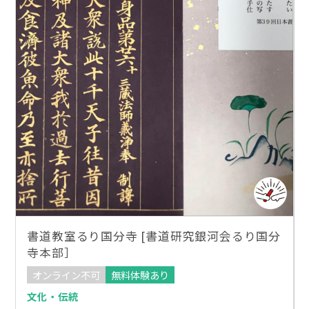
書道教室るり国分寺 [書道研究銀河会るり国分
寺本部］
オンライン不可
無料体験あり
文化・伝統