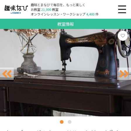
趣味とまなびで毎日を、もっと楽しく
お教室
21,000
教室
オンラインレッスン・ワークショップ
4,400
件
教室情報