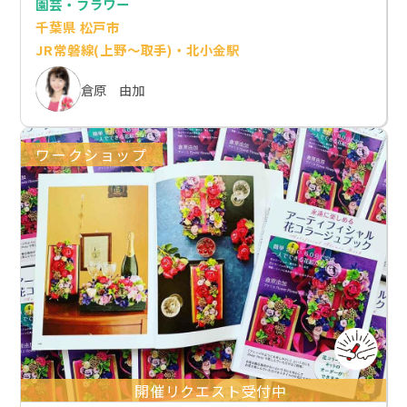
園芸・フラワー
千葉県 松戸市
JR常磐線(上野～取手)・北小金駅
倉原 由加
ワークショップ
開催リクエスト受付中