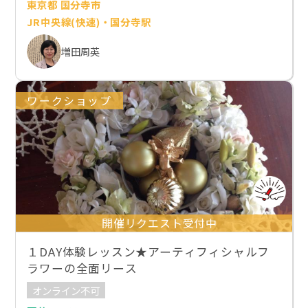
東京都 国分寺市
JR中央線(快速)・国分寺駅
増田周英
ワークショップ
開催リクエスト受付中
１DAY体験レッスン★アーティフィシャルフ
ラワーの全面リース
オンライン不可