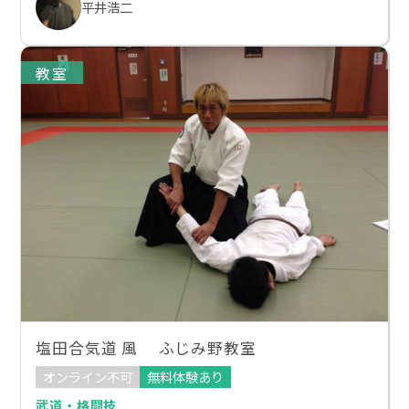
平井浩二
教室
塩田合気道 風 ふじみ野教室
オンライン不可
無料体験あり
武道・格闘技