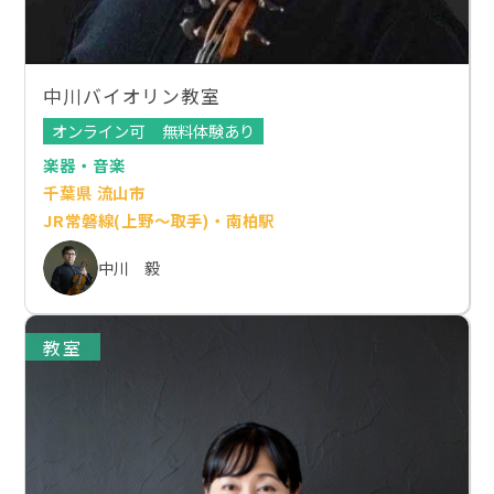
中川バイオリン教室
オンライン可
無料体験あり
楽器・音楽
千葉県 流山市
JR常磐線(上野～取手)・南柏駅
中川 毅
教室