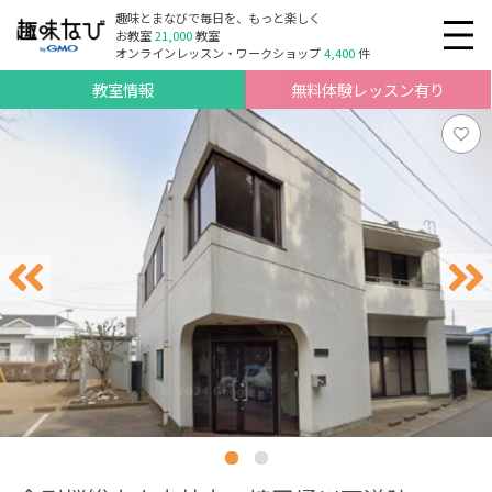
趣味とまなびで毎日を、もっと楽しく
お教室
21,000
教室
オンラインレッスン・ワークショップ
4,400
件
教室情報
無料体験レッスン有り