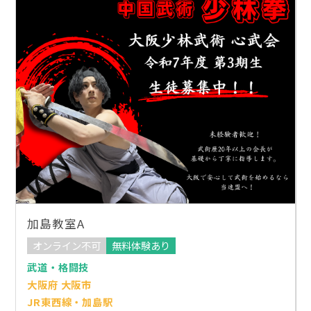
加島教室A
オンライン不可
無料体験あり
武道・格闘技
大阪府 大阪市
JR東西線・加島駅