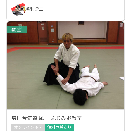
毛利 悠二
教室
塩田合気道 風 ふじみ野教室
オンライン不可
無料体験あり