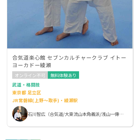
合気道楽心館 セブンカルチャークラブ イトー
ヨーカドー綾瀬
オンライン不可
無料体験あり
武道・格闘技
東京都 足立区
JR常磐線(上野～取手)・綾瀬駅
石川智広（合気道/大東流山本角義派/浅山一傳流体術）