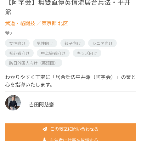
【阿字会】無雙直傳英信流居合兵法・平井
派
武道・格闘技
／東京都 北区
0
女性向け
男性向け
親子向け
シニア向け
初心者向け
中上級者向け
キッズ向け
訪日外国人向け（英語圏）
わかりやすく丁寧に「居合兵法平井派（阿字会）」の業と
心を指導いたします。
吉田阿慈齋
この教室に問い合わせる
主催者に仕事を依頼する