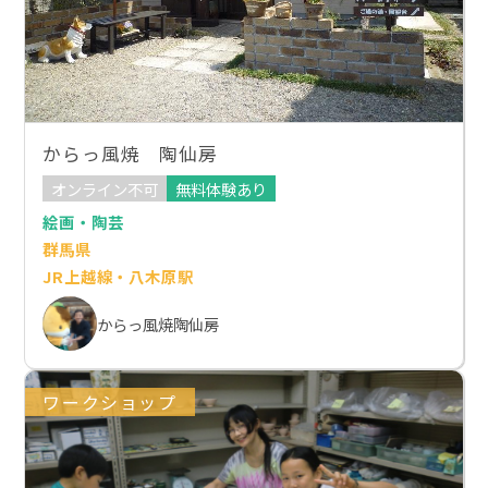
からっ風焼 陶仙房
オンライン不可
無料体験あり
絵画・陶芸
群馬県
JR上越線・八木原駅
からっ風焼陶仙房
ワークショップ