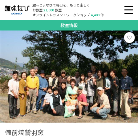
趣味とまなびで毎日を、もっと楽しく
お教室
21,000
教室
オンラインレッスン・ワークショップ
4,400
件
教室情報
備前焼鷲羽窯