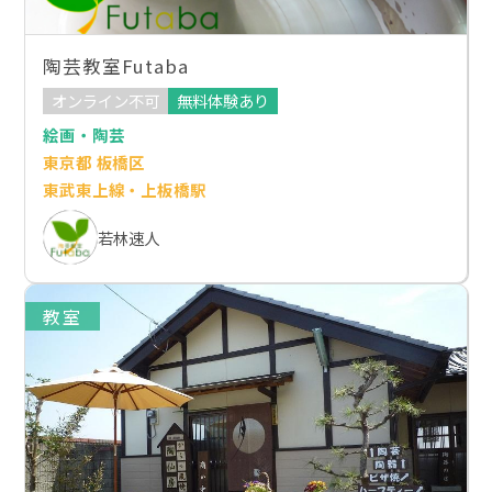
陶芸教室Futaba
オンライン不可
無料体験あり
絵画・陶芸
東京都 板橋区
東武東上線・上板橋駅
若林速人
教室