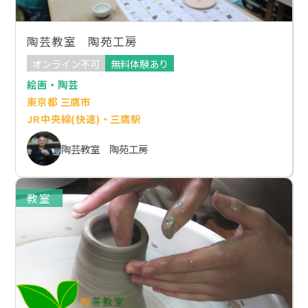
陶芸教室 陶苑工房
オンライン不可
無料体験あり
絵画・陶芸
東京都 三鷹市
JR中央線(快速)・三鷹駅
陶芸教室 陶苑工房
教室