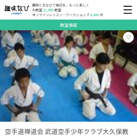
趣味とまなびで毎日を、もっと楽しく
お教室
21,000
教室
オンラインレッスン・ワークショップ
4,400
件
教室情報
空手道禅道会 武道空手少年クラブ大久保教