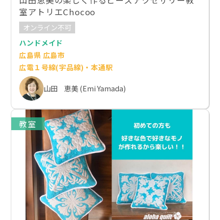
室アトリエChocoo
オンライン不可
ハンドメイド
広島県 広島市
広電１号線(宇品線)・本通駅
山田 恵美 (Emi Yamada)
教室