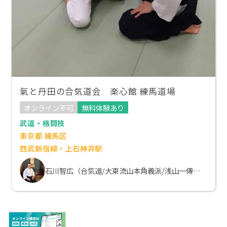
氣と丹田の合気道会 楽心館 練馬道場
オンライン不可
無料体験あり
武道・格闘技
東京都 練馬区
西武新宿線・上石神井駅
石川智広（合気道/大東流山本角義派/浅山一傳流体術）