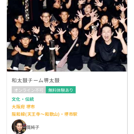
和太鼓チーム堺太鼓
オンライン不可
無料体験あり
文化・伝統
大阪府 堺市
阪和線(天王寺～和歌山)・堺市駅
筧純子