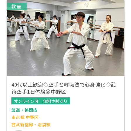
教室
40代以上歓迎◇空手と呼吸法で心身強化◇武
術空手1日体験＠中野区
オンライン可
無料体験あり
武道・格闘技
東京都 中野区
西武新宿線・沼袋駅