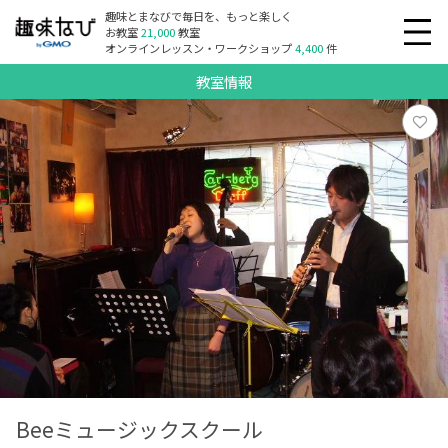
趣味とまなびで毎日を、もっと楽しく
お教室
21,000
教室
オンラインレッスン・ワークショップ
4,400
件
教室情報
Beeミュージックスクール