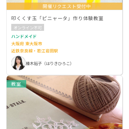
開催リクエスト受付中
叩くくす玉「ピニャータ」作り体験教室
オンライン不可
ハンドメイド
大阪府 東大阪市
近鉄奈良線・若江岩田駅
榛木裕子（はりきひろこ）
教室