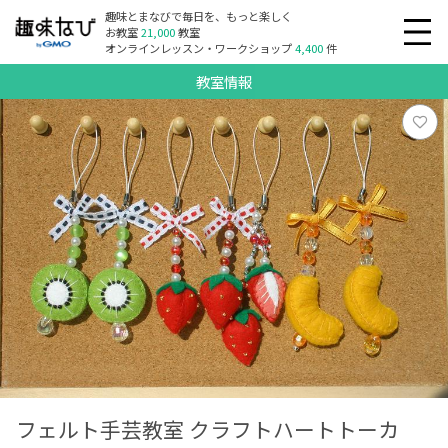
趣味とまなびで毎日を、もっと楽しく
お教室
21,000
教室
オンラインレッスン・ワークショップ
4,400
件
教室情報
フェルト手芸教室 クラフトハートトーカ