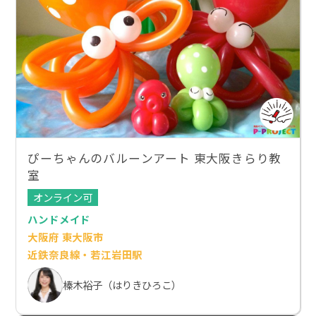
ぴーちゃんのバルーンアート 東大阪きらり教
室
オンライン可
ハンドメイド
大阪府 東大阪市
近鉄奈良線・若江岩田駅
榛木裕子（はりきひろこ）