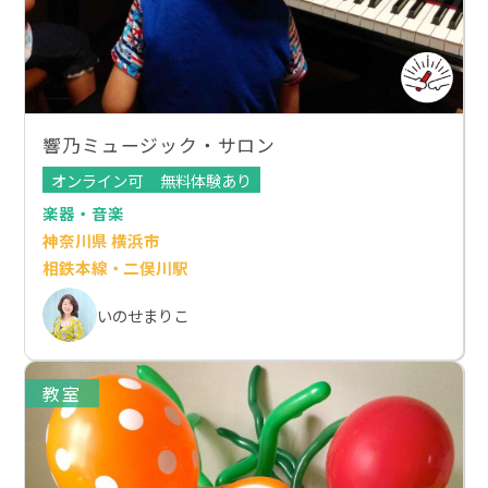
響乃ミュージック・サロン
オンライン可
無料体験あり
楽器・音楽
神奈川県 横浜市
相鉄本線・二俣川駅
いのせまりこ
教室