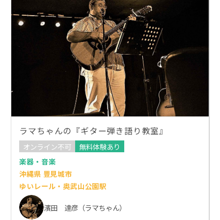
ラマちゃんの『ギター弾き語り教室』
オンライン不可
無料体験あり
楽器・音楽
沖縄県 豊見城市
ゆいレール・奥武山公園駅
濱田 達彦（ラマちゃん）