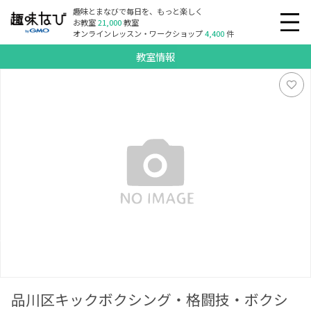
趣味とまなびで毎日を、もっと楽しく
お教室
21,000
教室
オンラインレッスン・ワークショップ
4,400
件
教室情報
品川区キックボクシング・格闘技・ボクシング・空手を5冠
王・須藤信充が直接指導するジム道場教室 品川八潮パークタ
ウン・最寄り駅 品川 大井町 品川シーサイド 青物横丁 鮫洲 北
品川 大井競馬場前
品川区キックボクシング・格闘技・ボクシ