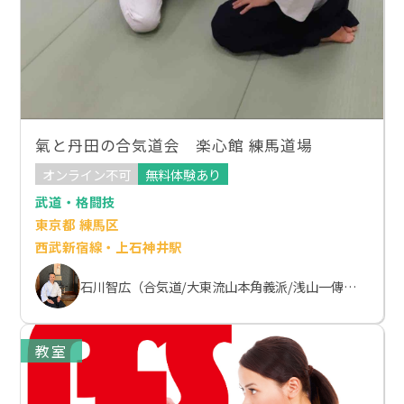
氣と丹田の合気道会 楽心館 練馬道場
オンライン不可
無料体験あり
武道・格闘技
東京都 練馬区
西武新宿線・上石神井駅
石川智広（合気道/大東流山本角義派/浅山一傳流体術）
教室