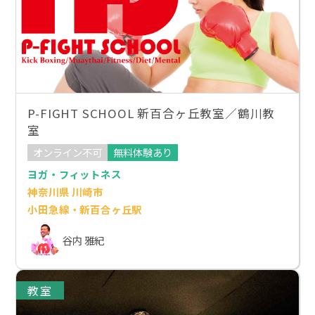
P-FIGHT SCHOOL 新百合ヶ丘教室／鶴川教
室
オンライン不可
無料体験あり
ヨガ・フィットネス
神奈川県 川崎市
小田急線・新百合ヶ丘駅
谷内 雅紀
教室