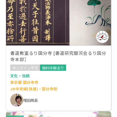
書道教室るり国分寺 [書道研究銀河会るり国分
寺本部］
オンライン不可
無料体験あり
文化・伝統
東京都 国分寺市
JR中央線(快速)・国分寺駅
増田周英