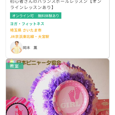
初心者さんのバランスボールレッスン【オン
ラインレッスンあり】
オンライン可
無料体験あり
ヨガ・フィットネス
埼玉県 さいたま市
JR京浜東北線・大宮駅
岡本 薫
教室