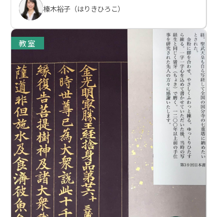
榛木裕子（はりきひろこ）
教室